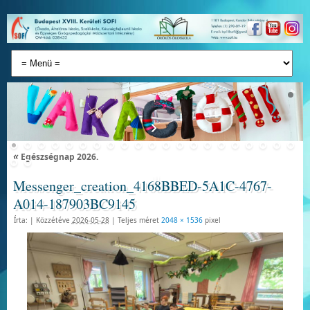
«
Egészségnap 2026.
Messenger_creation_4168BBED-5A1C-4767-
A014-187903BC9145
Írta:
|
Közzétéve
2026-05-28
|
Teljes méret
2048 × 1536
pixel