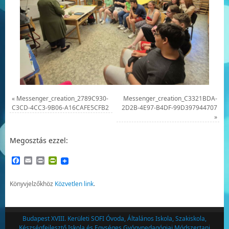
«
Messenger_creation_2789C930-
Messenger_creation_C3321BDA-
C3CD-4CC3-9B06-A16CAFE5CFB2
2D2B-4E97-B4DF-99D397944707
»
Megosztás ezzel:
Facebook
Email
Print
PrintFriendly
Könyvjelzőkhöz
Közvetlen link
.
Budapest XVIII. Kerületi SOFI Óvoda, Általános Iskola, Szakiskola,
Készségfejlesztő Iskola és Egységes Gyógypedagógiai Módszertani