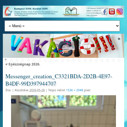
«
Egészségnap 2026.
Messenger_creation_C3321BDA-2D2B-4E97-
B4DF-99D397944707
Írta:
|
Közzétéve
2026-05-28
|
Teljes méret
1536 × 2048
pixel