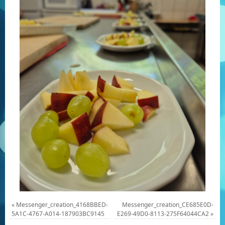
«
Messenger_creation_4168BBED-
Messenger_creation_CE685E0D-
5A1C-4767-A014-187903BC9145
E269-49D0-8113-275F64044CA2
»