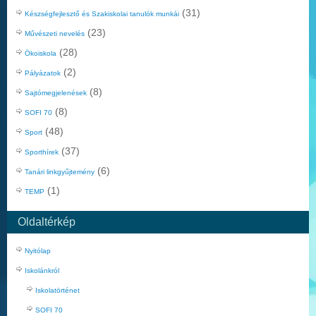
(31)
Készségfejlesztő és Szakiskolai tanulók munkái
(23)
Művészeti nevelés
(28)
Ökoiskola
(2)
Pályázatok
(8)
Sajtómegjelenések
(8)
SOFI 70
(48)
Sport
(37)
Sporthírek
(6)
Tanári linkgyűjtemény
(1)
TEMP
Oldaltérkép
Nyitólap
Iskolánkról
Iskolatörténet
SOFI 70