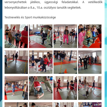
versenyezhettek játékos, ügyességi feladatokkal. A vetélkedők
lebonyolításában a 8.a., 10.a. osztályos tanulók segítettek.
Testnevelés és Sport munkaközössége