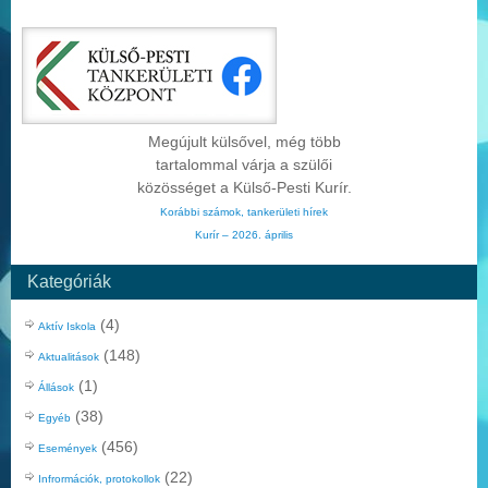
Megújult külsővel, még több
tartalommal várja a szülői
közösséget a Külső-Pesti Kurír.
Korábbi számok, tankerületi hírek
Kurír – 2026. április
Kategóriák
(4)
Aktív Iskola
(148)
Aktualitások
(1)
Állások
(38)
Egyéb
(456)
Események
(22)
Infrormációk, protokollok