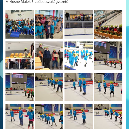
Miklósné Malek Erzsébet szakágvezető