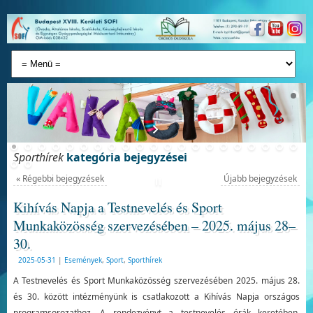
Sporthírek
kategória bejegyzései
«
Régebbi bejegyzések
Újabb bejegyzések
Kihívás Napja a Testnevelés és Sport
Munkaközösség szervezésében – 2025. május 28–
30.
2025-05-31
|
Események
,
Sport
,
Sporthírek
A Testnevelés és Sport Munkaközösség szervezésében 2025. május 28.
és 30. között intézményünk is csatlakozott a Kihívás Napja országos
programsorozathoz. A rendezvényt a testnevelés órák keretében,