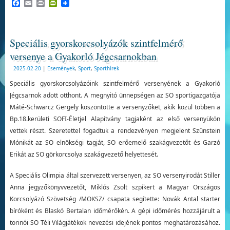
Facebook
Email
Print
PrintFriendly
Speciális gyorskorcsolyázók szintfelmérő
versenye a Gyakorló Jégcsarnokban
2025-02-20
|
Események
,
Sport
,
Sporthírek
Speciális gyorskorcsolyázóink szintfelmérő versenyének a Gyakorló
Jégcsarnok adott otthont. A megnyitó ünnepségen az SO sportigazgatója
Máté-Schwarcz Gergely köszöntötte a versenyzőket, akik közül többen a
Bp.18.kerületi SOFI-Életjel Alapítvány tagjaként az első versenyükön
vettek részt. Szeretettel fogadtuk a rendezvényen megjelent Szünstein
Mónikát az SO elnökségi tagját, SO erőemelő szakágvezetőt és Garzó
Erikát az SO görkorcsolya szakágvezető helyettesét.
A Speciális Olimpia által szervezett versenyen, az SO versenyirodát Stiller
Anna jegyzőkönyvvezetőt, Miklós Zsolt szpíkert a Magyar Országos
Korcsolyázó Szövetség /MOKSZ/ csapata segítette: Novák Antal starter
bíróként és Blaskó Bertalan időmérőkén. A gépi időmérés hozzájárult a
torinói SO Téli Világjátékok nevezési idejének pontos meghatározásához.