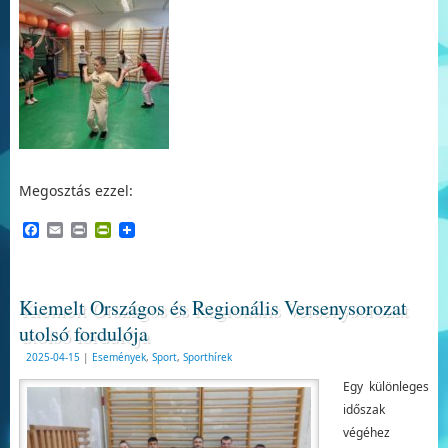
Megosztás ezzel:
Facebook
Email
Print
PrintFriendly
Kiemelt Országos és Regionális Versenysorozat
utolsó fordulója
2025-04-15
|
Események
,
Sport
,
Sporthírek
Egy különleges
időszak
végéhez