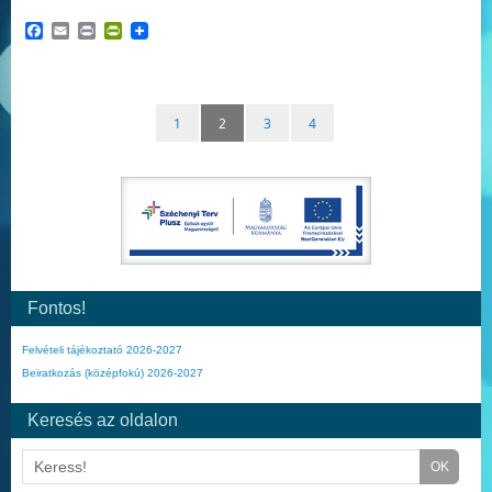
Facebook
Email
Print
PrintFriendly
1
2
3
4
Fontos!
Felvételi tájékoztató 2026-2027
Beiratkozás (középfokú) 2026-2027
Keresés az oldalon