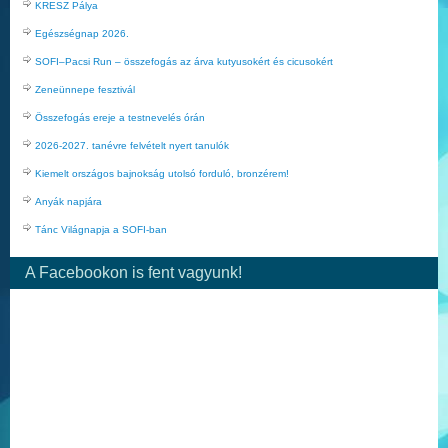
KRESZ Pálya
Egészségnap 2026.
SOFI–Pacsi Run – összefogás az árva kutyusokért és cicusokért
Zeneünnepe fesztivál
Összefogás ereje a testnevelés órán
2026-2027. tanévre felvételt nyert tanulók
Kiemelt országos bajnokság utolsó forduló, bronzérem!
Anyák napjára
Tánc Világnapja a SOFI-ban
A Facebookon is fent vagyunk!