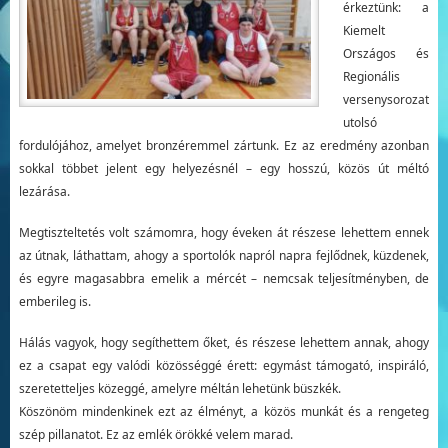
érkeztünk: a
Kiemelt
Országos és
Regionális
versenysorozat
utolsó
fordulójához, amelyet bronzéremmel zártunk. Ez az eredmény azonban
sokkal többet jelent egy helyezésnél – egy hosszú, közös út méltó
lezárása.
Megtiszteltetés volt számomra, hogy éveken át részese lehettem ennek
az útnak, láthattam, ahogy a sportolók napról napra fejlődnek, küzdenek,
és egyre magasabbra emelik a mércét – nemcsak teljesítményben, de
emberileg is.
Hálás vagyok, hogy segíthettem őket, és részese lehettem annak, ahogy
ez a csapat egy valódi közösséggé érett: egymást támogató, inspiráló,
szeretetteljes közeggé, amelyre méltán lehetünk büszkék.
Köszönöm mindenkinek ezt az élményt, a közös munkát és a rengeteg
szép pillanatot. Ez az emlék örökké velem marad.