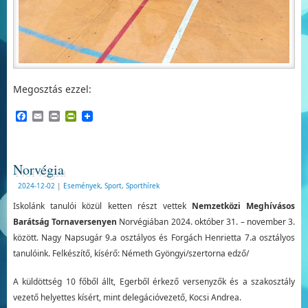
Megosztás ezzel:
Facebook
Email
Print
PrintFriendly
Norvégia
2024-12-02
|
Események
,
Sport
,
Sporthírek
Iskolánk tanulói közül ketten részt vettek
Nemzetközi Meghívásos
Barátság Tornaversenyen
Norvégiában 2024. október 31. – november 3.
között. Nagy Napsugár 9.a osztályos és Forgách Henrietta 7.a osztályos
tanulóink. Felkészítő, kísérő: Németh Gyöngyi/szertorna edző/
A küldöttség 10 főből állt, Egerből érkező versenyzők és a szakosztály
vezető helyettes kísért, mint delegációvezető, Kocsi Andrea.