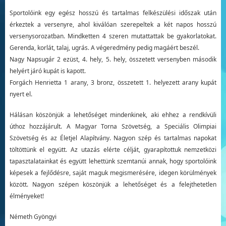
Sportolóink egy egész hosszú és tartalmas felkészülési időszak után
érkeztek a versenyre, ahol kiválóan szerepeltek a két napos hosszú
versenysorozatban. Mindketten 4 szeren mutattattak be gyakorlatokat.
Gerenda, korlát, talaj, ugrás. A végeredmény pedig magáért beszél.
Nagy Napsugár 2 ezüst, 4. hely, 5. hely, összetett versenyben második
helyért járó kupát is kapott.
Forgách Henrietta 1 arany, 3 bronz, összetett 1. helyezett arany kupát
nyert el.
Hálásan köszönjük a lehetőséget mindenkinek, aki ehhez a rendkívüli
úthoz hozzájárult. A Magyar Torna Szövetség, a Speciális Olimpiai
Szövetség és az Életjel Alapítvány. Nagyon szép és tartalmas napokat
töltöttünk el együtt. Az utazás elérte célját, gyarapítottuk nemzetközi
tapasztalatainkat és együtt lehettünk szemtanúi annak, hogy sportolóink
képesek a fejlődésre, saját maguk megismerésére, idegen körülmények
között. Nagyon szépen köszönjük a lehetőséget és a felejthetetlen
élményeket!
Németh Gyöngyi