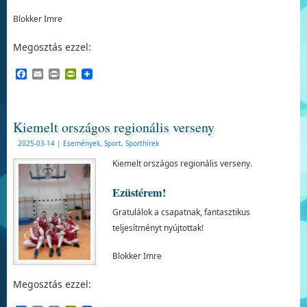
Blokker Imre
Megosztás ezzel:
Facebook
Email
Print
PrintFriendly
Kiemelt országos regionális verseny
2025-03-14
|
Események
,
Sport
,
Sporthírek
Kiemelt országos regionális verseny.
Ezüstérem!
Gratulálok a csapatnak, fantasztikus
teljesítményt nyújtottak!
Blokker Imre
Megosztás ezzel: