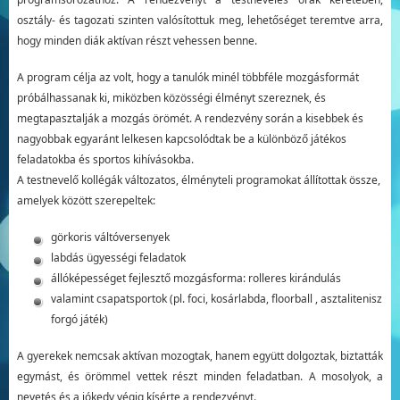
osztály- és tagozati szinten valósítottuk meg, lehetőséget teremtve arra,
hogy minden diák aktívan részt vehessen benne.
A program célja az volt, hogy a tanulók minél többféle mozgásformát
próbálhassanak ki, miközben közösségi élményt szereznek, és
megtapasztalják a mozgás örömét. A rendezvény során a kisebbek és
nagyobbak egyaránt lelkesen kapcsolódtak be a különböző játékos
feladatokba és sportos kihívásokba.
A testnevelő kollégák változatos, élményteli programokat állítottak össze,
amelyek között szerepeltek:
görkoris váltóversenyek
labdás ügyességi feladatok
állóképességet fejlesztő mozgásforma: rolleres kirándulás
valamint csapatsportok (pl. foci, kosárlabda, floorball , asztalitenisz
forgó játék)
A gyerekek nemcsak aktívan mozogtak, hanem együtt dolgoztak, biztatták
egymást, és örömmel vettek részt minden feladatban. A mosolyok, a
nevetés és a jókedv végig kísérte a rendezvényt.