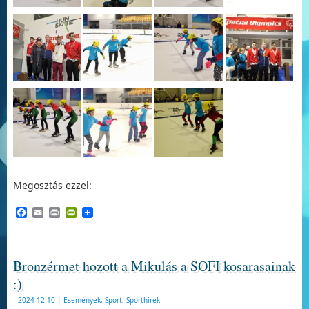
Megosztás ezzel:
Facebook
Email
Print
PrintFriendly
Bronzérmet hozott a Mikulás a SOFI kosarasainak
:)
2024-12-10
|
Események
,
Sport
,
Sporthírek