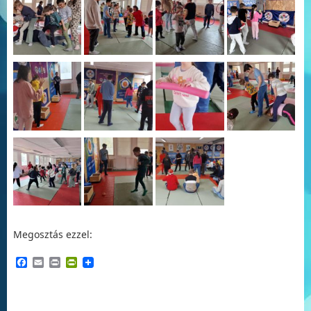
Megosztás ezzel:
Facebook
Email
Print
PrintFriendly