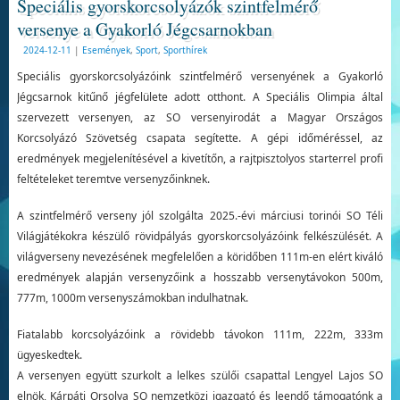
Speciális gyorskorcsolyázók szintfelmérő
versenye a Gyakorló Jégcsarnokban
2024-12-11
|
Események
,
Sport
,
Sporthírek
Speciális gyorskorcsolyázóink szintfelmérő versenyének a Gyakorló
Jégcsarnok kitűnő jégfelülete adott otthont. A Speciális Olimpia által
szervezett versenyen, az SO versenyirodát a Magyar Országos
Korcsolyázó Szövetség csapata segítette. A gépi időméréssel, az
eredmények megjelenítésével a kivetítőn, a rajtpisztolyos starterrel profi
feltételeket teremtve versenyzőinknek.
A szintfelmérő verseny jól szolgálta 2025.-évi márciusi torinói SO Téli
Világjátékokra készülő rövidpályás gyorskorcsolyázóink felkészülését. A
világverseny nevezésének megfelelően a köridőben 111m-en elért kiváló
eredmények alapján versenyzőink a hosszabb versenytávokon 500m,
777m, 1000m versenyszámokban indulhatnak.
Fiatalabb korcsolyázóink a rövidebb távokon 111m, 222m, 333m
ügyeskedtek.
A versenyen együtt szurkolt a lelkes szülői csapattal Lengyel Lajos SO
elnök, Kárpáti Orsolya SO nemzetközi igazgató és leendő támogatónk a