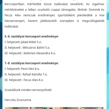
korcsoportban mérhették össze tudásukat tanulóink. Az izgalmas
mérkőzéseket a lelkes szurkolói csapat támogatta. Molnár Dominik és
Fecus Alex nemcsak eredményes sportolóként jeleskedtek a mai
háziversenyen, hanem játékvezetői szerepben is megcsillogtatták
tudásukat.
5.-6. osztályos korcsoport eredménye:
I. helyezett: Jakab Máté 5.o.
II. helyezett : Mészáros Bálint 5.o.
III. helyezett : Kelemen Alexandra 6.o.
7.-8. osztályos korcsoport eredménye:
I. helyezett: Pesti Alex 8.o.
II. helyezett : Rafael Kamilla 7.o.
III. helyezett : Fecus Alex 8.o.
Gratulálunk minden versenyzőnek!
Herczku Zsuzsanna