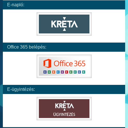
E-napló:
Office 365 belépés:
E-ügyintézés: