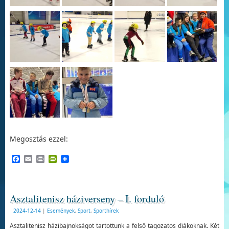
Megosztás ezzel:
Facebook
Email
Print
PrintFriendly
Asztalitenisz háziverseny – I. forduló
2024-12-14
|
Események
,
Sport
,
Sporthírek
Asztalitenisz házibajnokságot tartottunk a felső tagozatos diákoknak. Két