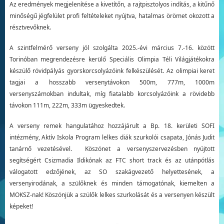
Az eredmények megjelenítése a kivetítőn, a rajtpisztolyos indítás, a kitűnő
minőségű jégfelület profi feltételeket nyújtva, hatalmas örömet okozott a
résztvevőknek.
A szintfelmérő verseny jól szolgálta 2025.-évi március 7.-16. között
Torinóban megrendezésre kerülő Speciális Olimpia Téli Világjátékokra
készülő rövidpályás gyorskorcsolyázóink felkészülését. Az olimpiai keret
tagjai a hosszabb versenytávokon 500m, 777m, 1000m
versenyszámokban indultak, míg fiatalabb korcsolyázóink a rövidebb
távokon 111m, 222m, 333m ügyeskedtek.
A verseny remek hangulatához hozzájárult a Bp. 18. kerületi SOFI
intézmény, Aktív Iskola Program lelkes diák szurkolói csapata, Jónás Judit
tanárnő vezetésével. Köszönet a versenyszervezésben nyújtott
segítségért Csizmadia Ildikónak az FTC short track és az utánpótlás
válogatott edzőjének, az SO szakágvezető helyettesének, a
versenyirodának, a szülőknek és minden támogatónak, kiemelten a
MOKSZ-nak! Köszönjük a szülők lelkes szurkolását és a versenyen készült
képeket!