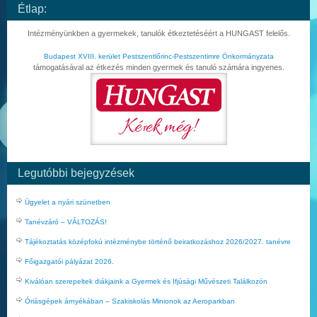
Étlap:
Intézményünkben a gyermekek, tanulók étkeztetéséért a HUNGAST felelős.
Budapest XVIII. kerület Pestszentlőrinc-Pestszentimre Önkormányzata
támogatásával az étkezés minden gyermek és tanuló számára ingyenes.
Legutóbbi bejegyzések
Ügyelet a nyári szünetben
Tanévzáró – VÁLTOZÁS!
Tájékoztatás középfokú intézménybe történő beiratkozáshoz 2026/2027. tanévre
Főigazgatói pályázat 2026.
Kiválóan szerepeltek diákjaink a Gyermek és Ifjúsági Művészeti Találkozón
Óriásgépek árnyékában – Szakiskolás Minionok az Aeroparkban