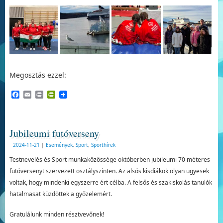
Megosztás ezzel:
Facebook
Email
Print
PrintFriendly
Jubileumi futóverseny
2024-11-21
|
Események
,
Sport
,
Sporthírek
Testnevelés és Sport munkaközössége októberben jubileumi 70 méteres
futóversenyt szervezett osztályszinten. Az alsós kisdiákok olyan ügyesek
voltak, hogy mindenki egyszerre ért célba. A felsős és szakiskolás tanulók
hatalmasat küzdöttek a győzelemért.
Gratulálunk minden résztvevőnek!