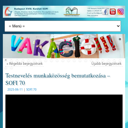
«
Régebbi bejegyzések
Újabb bejegyzések
Testnevelés munkaközösség bemutatkozása –
SOFI 70
2025-06-11
|
SOFI 70