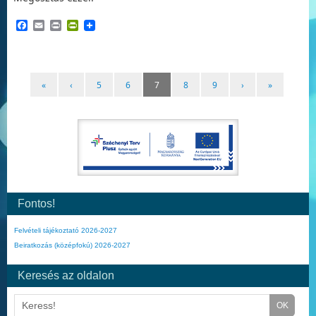
Facebook
Email
Print
PrintFriendly
«
‹
5
6
7
8
9
›
»
Fontos!
Felvételi tájékoztató 2026-2027
Beiratkozás (középfokú) 2026-2027
Keresés az oldalon