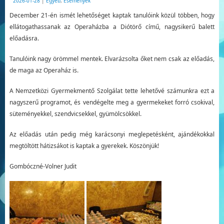
2026-01-28
|
Egyéb
,
Események
December 21-én ismét lehetőséget kaptak tanulóink közül többen, hogy
ellátogathassanak az Operaházba a Diótörő című, nagysikerű balett
előadásra.
Tanulóink nagy örömmel mentek. Elvarázsolta őket nem csak az előadás,
de maga az Operaház is.
A Nemzetközi Gyermekmentő Szolgálat tette lehetővé számunkra ezt a
nagyszerű programot, és vendégelte meg a gyermekeket forró csokival,
süteményekkel, szendvicsekkel, gyümölcsökkel.
Az előadás után pedig még karácsonyi meglepetésként, ajándékokkal
megtöltött hátizsákot is kaptak a gyerekek. Köszönjük!
Gombóczné-Volner Judit