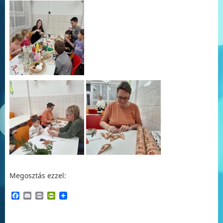
Megosztás ezzel:
Facebook
Email
Print
PrintFriendly