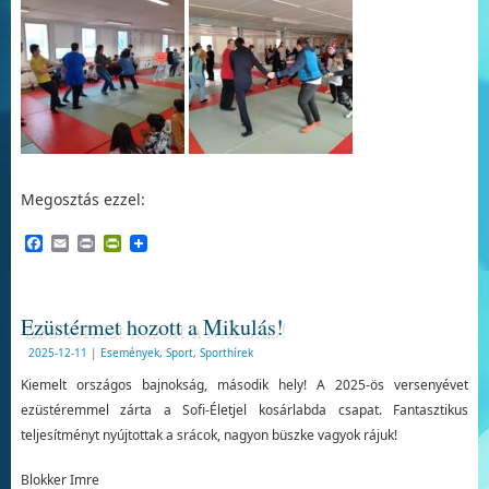
Megosztás ezzel:
Facebook
Email
Print
PrintFriendly
Ezüstérmet hozott a Mikulás!
2025-12-11
|
Események
,
Sport
,
Sporthírek
Kiemelt országos bajnokság, második hely! A 2025-ös versenyévet
ezüstéremmel zárta a Sofi-Életjel kosárlabda csapat. Fantasztikus
teljesítményt nyújtottak a srácok, nagyon büszke vagyok rájuk!
Blokker Imre