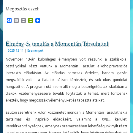
Megosztás ezzel:
Facebook
Email
Print
PrintFriendly
Élmény és tanulás a Momentán Társulattal
2025-12-11
|
Események
November 13-án különleges élményben volt részünk: a szakiskolai
osztályokkal részt vettünk a Momentán Társulat alkoholprevenciós
interaktív előadásán. Az előadás nemcsak érdekes, hanem igazán
megszólító volt – a fiatalok bátran kérdeztek, és sok okos gondolat
hangzott el. A program után sem állt meg a beszélgetés: az iskolában a
diákok kezdeményezésére tovább folytattuk a témát, mert fontosnak
érezték, hogy megosszák véleményüket és tapasztalataikat.
Ezúton szeretnénk külön köszönetet mondani a Momentán Társulatnak a
tartalmas és inspiráló előadásért, valamint a XVIII. kerületi
Rendőrkapitányságnak, amelynek szervezésében lehetőségünk nyílt részt
venni ezen a programon. Nagyra értékeljük, hogy közösen dolgozhatunk