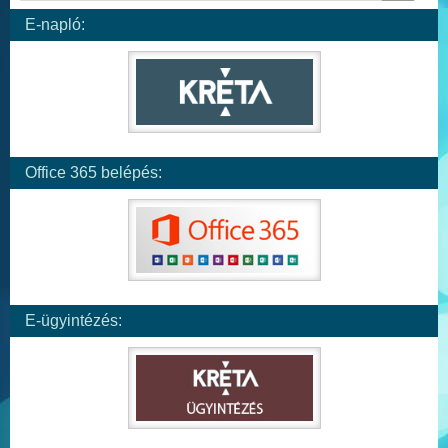
E-napló:
Office 365 belépés:
E-ügyintézés: