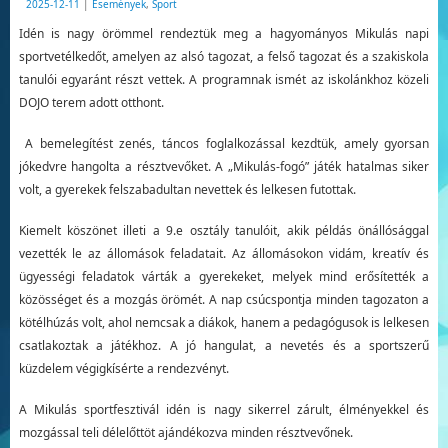
2025-12-11
|
Események
,
Sport
Idén is nagy örömmel rendeztük meg a hagyományos Mikulás napi
sportvetélkedőt, amelyen az alsó tagozat, a felső tagozat és a szakiskola
tanulói egyaránt részt vettek. A programnak ismét az iskolánkhoz közeli
DOJO terem adott otthont.
A bemelegítést zenés, táncos foglalkozással kezdtük, amely gyorsan
jókedvre hangolta a résztvevőket. A „Mikulás-fogó” játék hatalmas siker
volt, a gyerekek felszabadultan nevettek és lelkesen futottak.
Kiemelt köszönet illeti a 9.e osztály tanulóit, akik példás önállósággal
vezették le az állomások feladatait. Az állomásokon vidám, kreatív és
ügyességi feladatok várták a gyerekeket, melyek mind erősítették a
közösséget és a mozgás örömét. A nap csúcspontja minden tagozaton a
kötélhúzás volt, ahol nemcsak a diákok, hanem a pedagógusok is lelkesen
csatlakoztak a játékhoz. A jó hangulat, a nevetés és a sportszerű
küzdelem végigkísérte a rendezvényt.
A Mikulás sportfesztivál idén is nagy sikerrel zárult, élményekkel és
mozgással teli délelőttöt ajándékozva minden résztvevőnek.