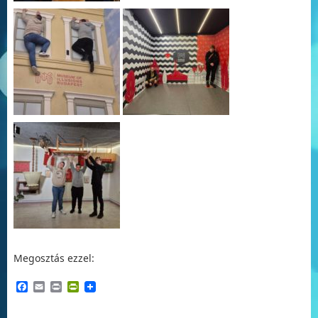
Megosztás ezzel:
Facebook
Email
Print
PrintFriendly