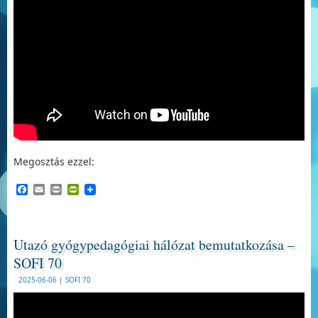
Megosztás ezzel:
Facebook
Email
Print
PrintFriendly
Utazó gyógypedagógiai hálózat bemutatkozása –
SOFI 70
2025-06-06
|
SOFI 70