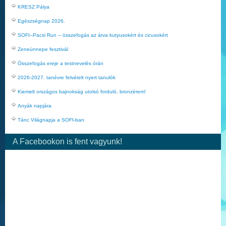
KRESZ Pálya
Egészségnap 2026.
SOFI–Pacsi Run – összefogás az árva kutyusokért és cicusokért
Zeneünnepe fesztivál
Összefogás ereje a testnevelés órán
2026-2027. tanévre felvételt nyert tanulók
Kiemelt országos bajnokság utolsó forduló, bronzérem!
Anyák napjára
Tánc Világnapja a SOFI-ban
A Facebookon is fent vagyunk!