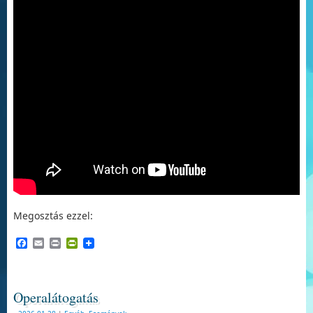
Megosztás ezzel:
Facebook
Email
Print
PrintFriendly
Operalátogatás