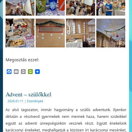
Megosztás ezzel:
Facebook
Email
Print
PrintFriendly
Advent – szülőkkel
2026-01-11
|
Események
Az alsó tagozaton, immár hagyomány a szülős adventunk. Ilyenkor
délután a résztvevő gyermekek nem mennek haza, hanem szüleikkel
együtt az adventi ünnepségünkön vesznek részt. Együtt énekelünk
karácsonyi énekeket, meghallgatjuk a közösen írt karácsonyi mesénket,