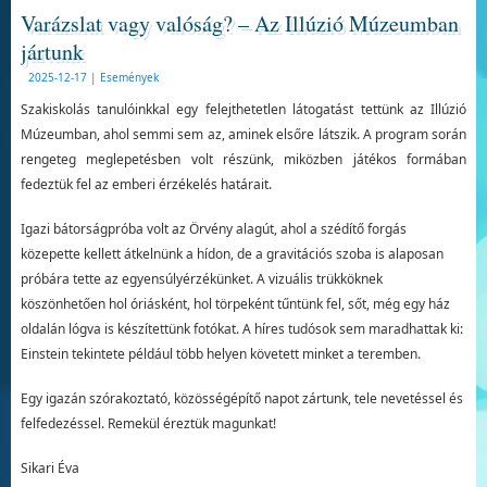
Varázslat vagy valóság? – Az Illúzió Múzeumban
jártunk
2025-12-17
|
Események
Szakiskolás tanulóinkkal egy felejthetetlen látogatást tettünk az Illúzió
Múzeumban, ahol semmi sem az, aminek elsőre látszik. A program során
rengeteg meglepetésben volt részünk, miközben játékos formában
fedeztük fel az emberi érzékelés határait.
Igazi bátorságpróba volt az Örvény alagút, ahol a szédítő forgás
közepette kellett átkelnünk a hídon, de a gravitációs szoba is alaposan
próbára tette az egyensúlyérzékünket. A vizuális trükköknek
köszönhetően hol óriásként, hol törpeként tűntünk fel, sőt, még egy ház
oldalán lógva is készítettünk fotókat. A híres tudósok sem maradhattak ki:
Einstein tekintete például több helyen követett minket a teremben.
Egy igazán szórakoztató, közösségépítő napot zártunk, tele nevetéssel és
felfedezéssel. Remekül éreztük magunkat!
Sikari Éva