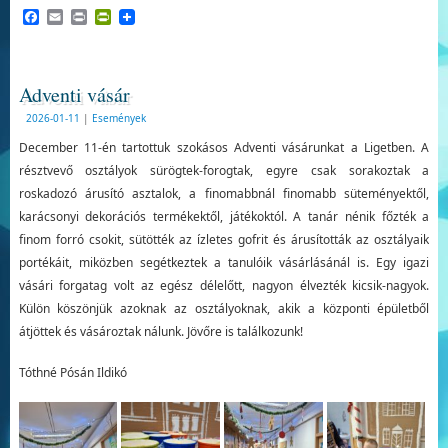
Facebook
Email
Print
PrintFriendly
Adventi vásár
2026-01-11
|
Események
December 11-én tartottuk szokásos Adventi vásárunkat a Ligetben. A
résztvevő osztályok sürögtek-forogtak, egyre csak sorakoztak a
roskadozó árusító asztalok, a finomabbnál finomabb süteményektől,
karácsonyi dekorációs termékektől, játékoktól. A tanár nénik főzték a
finom forró csokit, sütötték az ízletes gofrit és árusították az osztályaik
portékáit, miközben segétkeztek a tanulóik vásárlásánál is. Egy igazi
vásári forgatag volt az egész délelőtt, nagyon élvezték kicsik-nagyok.
Külön köszönjük azoknak az osztályoknak, akik a központi épületből
átjöttek és vásároztak nálunk. Jövőre is találkozunk!
Tóthné Pósán Ildikó