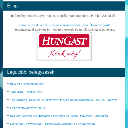
Étlap:
Intézményünkben a gyermekek, tanulók étkeztetéséért a HUNGAST felelős.
Budapest XVIII. kerület Pestszentlőrinc-Pestszentimre Önkormányzata
támogatásával az étkezés minden gyermek és tanuló számára ingyenes.
Legutóbbi bejegyzések
Ügyelet a nyári szünetben
Tanévzáró – VÁLTOZÁS!
Tájékoztatás középfokú intézménybe történő beiratkozáshoz 2026/2027. tanévre
Főigazgatói pályázat 2026.
Kiválóan szerepeltek diákjaink a Gyermek és Ifjúsági Művészeti Találkozón
Óriásgépek árnyékában – Szakiskolás Minionok az Aeroparkban