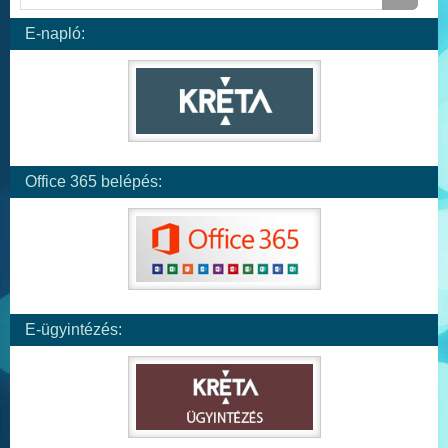
E-napló:
Office 365 belépés:
E-ügyintézés: