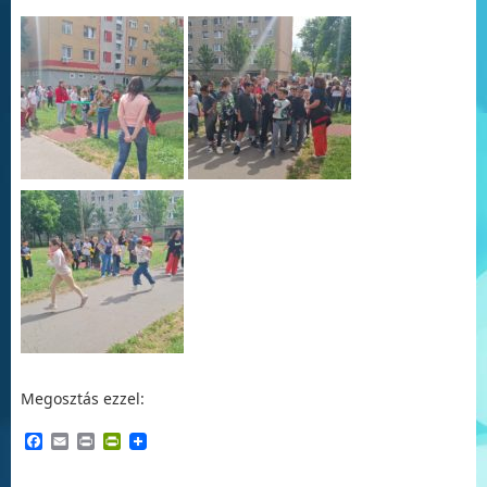
Megosztás ezzel:
Facebook
Email
Print
PrintFriendly