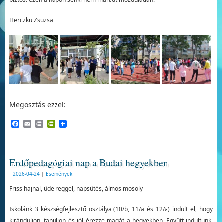
Herczku Zsuzsa
Megosztás ezzel:
Facebook
Email
Print
PrintFriendly
Erdőpedagógiai nap a Budai hegyekben
2026-04-24
|
Események
Friss hajnal, üde reggel, napsütés, álmos mosoly
Iskolánk 3 készségfejlesztő osztálya (10/b, 11/a és 12/a) indult el, hogy
kiránduljon, tanuljon és jól érezze magát a hegyekben. Együtt indultunk,