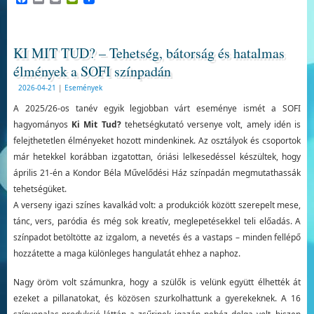
KI MIT TUD? – Tehetség, bátorság és hatalmas
élmények a SOFI színpadán
2026-04-21
|
Események
A 2025/26-os tanév egyik legjobban várt eseménye ismét a SOFI
hagyományos
Ki Mit Tud?
tehetségkutató versenye volt, amely idén is
felejthetetlen élményeket hozott mindenkinek. Az osztályok és csoportok
már hetekkel korábban izgatottan, óriási lelkesedéssel készültek, hogy
április 21-én a Kondor Béla Művelődési Ház színpadán megmutathassák
tehetségüket.
A verseny igazi színes kavalkád volt: a produkciók között szerepelt mese,
tánc, vers, paródia és még sok kreatív, meglepetésekkel teli előadás. A
színpadot betöltötte az izgalom, a nevetés és a vastaps – minden fellépő
hozzátette a maga különleges hangulatát ehhez a naphoz.
Nagy öröm volt számunkra, hogy a szülők is velünk együtt élhették át
ezeket a pillanatokat, és közösen szurkolhattunk a gyerekeknek. A 16