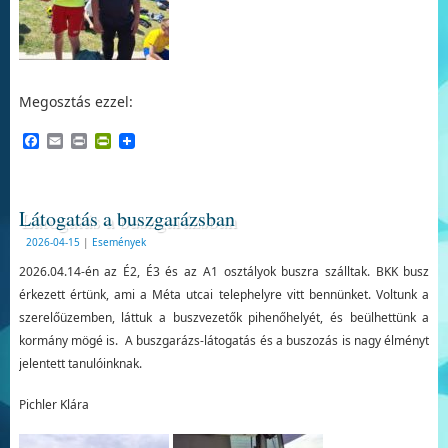
Megosztás ezzel:
Facebook
Email
Print
PrintFriendly
Látogatás a buszgarázsban
2026-04-15
|
Események
2026.04.14-én az É2, É3 és az A1 osztályok buszra szálltak. BKK busz
érkezett értünk, ami a Méta utcai telephelyre vitt bennünket. Voltunk a
szerelőüzemben, láttuk a buszvezetők pihenőhelyét, és beülhettünk a
kormány mögé is. A buszgarázs-látogatás és a buszozás is nagy élményt
jelentett tanulóinknak.
Pichler Klára