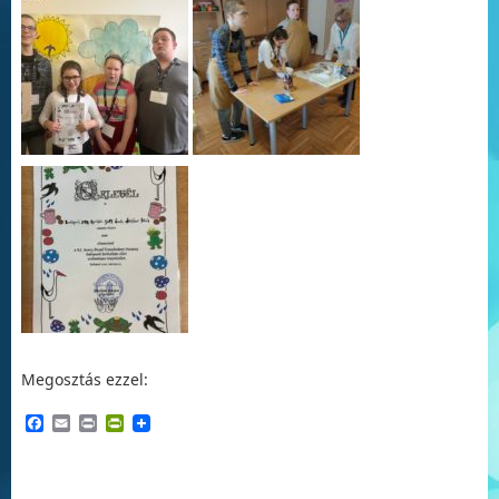
Megosztás ezzel:
Facebook
Email
Print
PrintFriendly