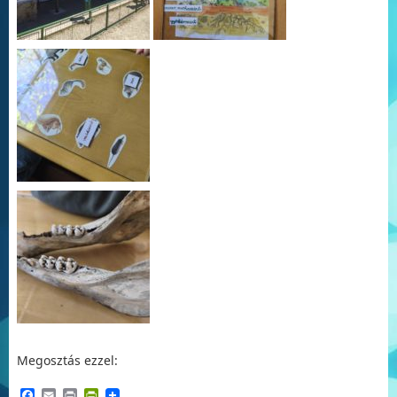
Megosztás ezzel:
Facebook
Email
Print
PrintFriendly