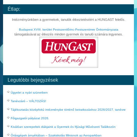
Étlap:
Intézményünkben a gyermekek, tanulók étkeztetéséért a HUNGAST felelős.
Budapest XVIII. kerület Pestszentlőrinc-Pestszentimre Önkormányzata
támogatásával az étkezés minden gyermek és tanuló számára ingyenes.
Legutóbbi bejegyzések
Ügyelet a nyári szünetben
Tanévzáró – VÁLTOZÁS!
Tájékoztatás középfokú intézménybe történő beiratkozáshoz 2026/2027. tanévre
Főigazgatói pályázat 2026.
Kiválóan szerepeltek diákjaink a Gyermek és Ifjúsági Művészeti Találkozón
Óriásgépek árnyékában – Szakiskolás Minionok az Aeroparkban