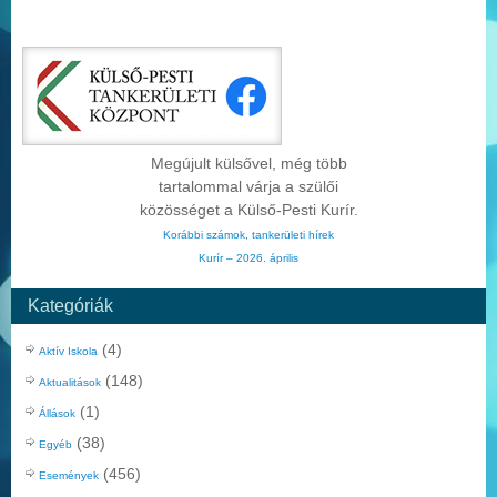
Megújult külsővel, még több
tartalommal várja a szülői
közösséget a Külső-Pesti Kurír.
Korábbi számok, tankerületi hírek
Kurír – 2026. április
Kategóriák
(4)
Aktív Iskola
(148)
Aktualitások
(1)
Állások
(38)
Egyéb
(456)
Események