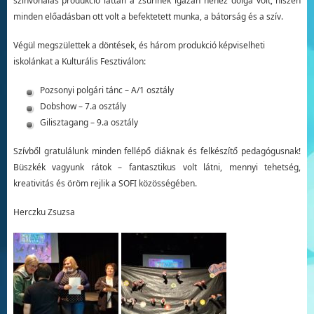
színvonalas produkció láttán a zsűrinek igazán nehéz dolga volt, hiszen
minden előadásban ott volt a befektetett munka, a bátorság és a szív.
Végül megszülettek a döntések, és három produkció képviselheti
iskolánkat a Kulturális Fesztiválon:
Pozsonyi polgári tánc – A/1 osztály
Dobshow – 7.a osztály
Gilisztagang – 9.a osztály
Szívből gratulálunk minden fellépő diáknak és felkészítő pedagógusnak!
Büszkék vagyunk rátok – fantasztikus volt látni, mennyi tehetség,
kreativitás és öröm rejlik a SOFI közösségében.
Herczku Zsuzsa