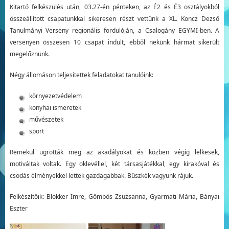
Kitartó felkészülés után, 03.27-én pénteken, az É2 és É3 osztályokból
összeállított csapatunkkal sikeresen részt vettünk a XL. Koncz Dezső
Tanulmányi Verseny regionális fordulóján, a Csalogány EGYMI-ben. A
versenyen összesen 10 csapat indult, ebből nekünk hármat sikerült
megelőznünk.
Négy állomáson teljesítettek feladatokat tanulóink:
környezetvédelem
konyhai ismeretek
művészetek
sport
Remekül ugrották meg az akadályokat és közben végig lelkesek,
motiváltak voltak. Egy oklevéllel, két társasjátékkal, egy kirakóval és
csodás élményekkel lettek gazdagabbak. Büszkék vagyunk rájuk.
Felkészítőik: Blokker Imre, Gömbös Zsuzsanna, Gyarmati Mária, Bányai
Eszter