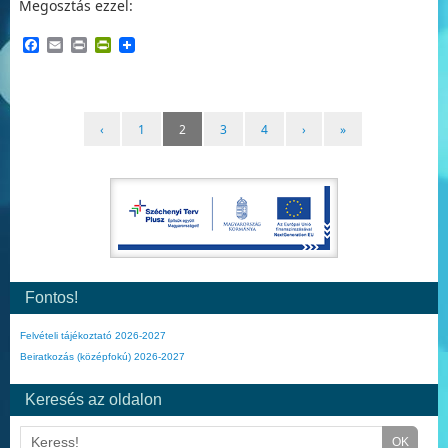
Megosztás ezzel:
Facebook
Email
Print
PrintFriendly
‹
1
2
3
4
›
»
Fontos!
Felvételi tájékoztató 2026-2027
Beiratkozás (középfokú) 2026-2027
Keresés az oldalon