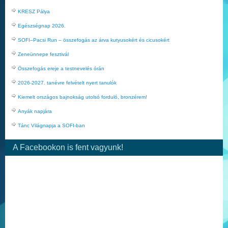
KRESZ Pálya
Egészségnap 2026.
SOFI–Pacsi Run – összefogás az árva kutyusokért és cicusokért
Zeneünnepe fesztivál
Összefogás ereje a testnevelés órán
2026-2027. tanévre felvételt nyert tanulók
Kiemelt országos bajnokság utolsó forduló, bronzérem!
Anyák napjára
Tánc Világnapja a SOFI-ban
A Facebookon is fent vagyunk!