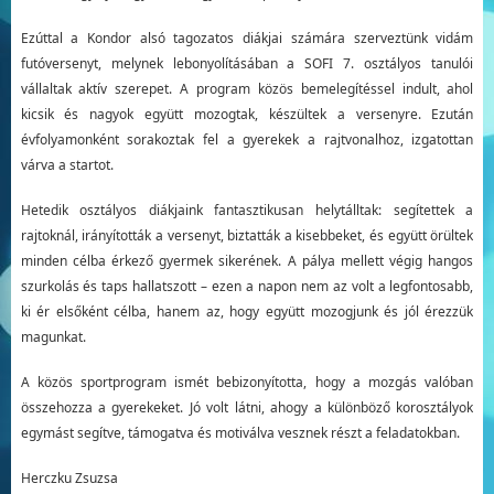
Ezúttal a Kondor alsó tagozatos diákjai számára szerveztünk vidám
futóversenyt, melynek lebonyolításában a SOFI 7. osztályos tanulói
vállaltak aktív szerepet. A program közös bemelegítéssel indult, ahol
kicsik és nagyok együtt mozogtak, készültek a versenyre. Ezután
évfolyamonként sorakoztak fel a gyerekek a rajtvonalhoz, izgatottan
várva a startot.
Hetedik osztályos diákjaink fantasztikusan helytálltak: segítettek a
rajtoknál, irányították a versenyt, biztatták a kisebbeket, és együtt örültek
minden célba érkező gyermek sikerének. A pálya mellett végig hangos
szurkolás és taps hallatszott – ezen a napon nem az volt a legfontosabb,
ki ér elsőként célba, hanem az, hogy együtt mozogjunk és jól érezzük
magunkat.
A közös sportprogram ismét bebizonyította, hogy a mozgás valóban
összehozza a gyerekeket. Jó volt látni, ahogy a különböző korosztályok
egymást segítve, támogatva és motiválva vesznek részt a feladatokban.
Herczku Zsuzsa