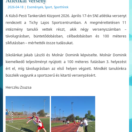
Atlétikai verseny
2026-04-18
|
Események
,
Sport
,
Sporthírek
A Külső-Pesti Tankerületi Központ 2026. április 17-én SNI atlétika versenyt
rendezett a Tichy Lajos Sportcentrumban. A megmérettetésen 11
intézmény tanulói vettek részt, akik négy versenyszámban –
távolugrásban, büntetődobásban, célbadobásban és 100 méteres
síkfutásban – mérhették össze tudásukat.
Iskolánkat Jakab László és Molnár Dominik képviselte. Molnár Dominik
kiemelkedő teljesítményt nyújtott: a 100 méteres futásban 3. helyezést
ért el, míg távolugrásban az első helyen végzett. Mindkét tanulónkra
büszkék vagyunk a sportszerű és kitartó versenyzésért.
Herczku Zsuzsa