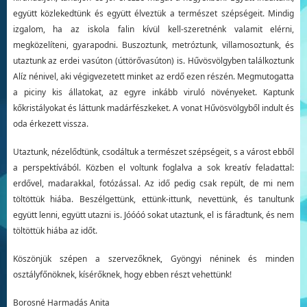
együtt közlekedtünk és együtt élveztük a természet szépségeit. Mindig
izgalom, ha az iskola falin kívül kell-szeretnénk valamit elérni,
megközelíteni, gyarapodni. Buszoztunk, metróztunk, villamosoztunk, és
utaztunk az erdei vasúton (úttörővasúton) is. Hűvösvölgyben találkoztunk
Alíz nénivel, aki végigvezetett minket az erdő ezen részén. Megmutogatta
a piciny kis állatokat, az egyre inkább viruló növényeket. Kaptunk
kőkristályokat és láttunk madárfészkeket. A vonat Hűvösvölgyből indult és
oda érkezett vissza.
Utaztunk, nézelődtünk, csodáltuk a természet szépségeit, s a várost ebből
a perspektívából. Közben el voltunk foglalva a sok kreatív feladattal:
erdővel, madarakkal, fotózással. Az idő pedig csak repült, de mi nem
töltöttük hiába. Beszélgettünk, ettünk-ittunk, nevettünk, és tanultunk
együtt lenni, együtt utazni is. Jóóóó sokat utaztunk, el is fáradtunk, és nem
töltöttük hiába az időt.
Köszönjük szépen a szervezőknek, Gyöngyi néninek és minden
osztályfőnöknek, kísérőknek, hogy ebben részt vehettünk!
Borosné Harmadás Anita