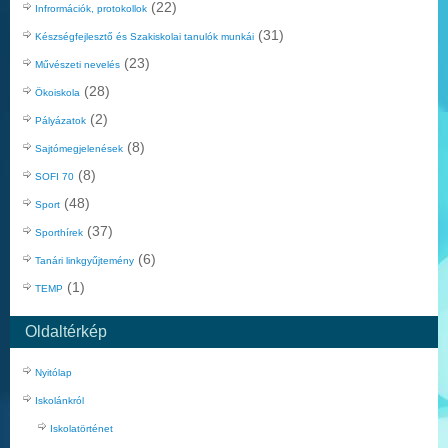
(22)
Infrormációk, protokollok
(31)
Készségfejlesztő és Szakiskolai tanulók munkái
(23)
Művészeti nevelés
(28)
Ökoiskola
(2)
Pályázatok
(8)
Sajtómegjelenések
(8)
SOFI 70
(48)
Sport
(37)
Sporthírek
(6)
Tanári linkgyűjtemény
(1)
TEMP
Oldaltérkép
Nyitólap
Iskolánkról
Iskolatörténet