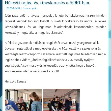
Húsvéti tojás- és kincskeresés a SOFI-ban
2026-03-30
|
Események
Idén igazi vidám, tavaszi hangulat lengte be iskolánkat, hiszen minden
tagozat külön-külön indulhatott húsvéti kincskereső kalandra. A lelkes
készülődésnek és az izgalmas feladatoknak köszönhetően minden
korosztály megtalálta a maga kis „kincsét”.
A felső tagozatosok mókás keresgélését a 9.e. osztály segítette, akik
ügyesen rejtették el a meglepetéseket. A 10.a. osztály a szakiskolai és
készségfejlesztő csoportok számára készített izgalmas feladatokat, míg a
legkisebbek vidám, játékos foglalkozásához a 7.a. osztály nyújtott
segítséget. A sok mosoly és lelkesedés bizonyította, hogy a húsvéti
kincskeresés idén is nagy sikert aratott!
Herczku Zsuzsa