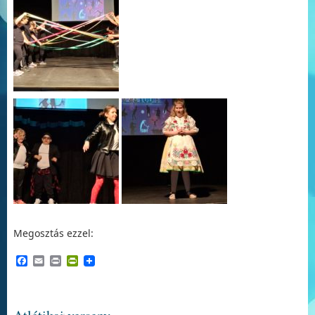
Megosztás ezzel:
Facebook
Email
Print
PrintFriendly