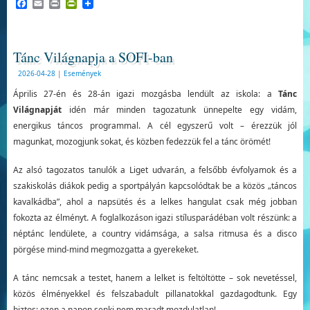
Facebook
Email
Print
PrintFriendly
Tánc Világnapja a SOFI-ban
2026-04-28
|
Események
Április 27-én és 28-án igazi mozgásba lendült az iskola: a
Tánc
Világnapját
idén már minden tagozatunk ünnepelte egy vidám,
energikus táncos programmal. A cél egyszerű volt – érezzük jól
magunkat, mozogjunk sokat, és közben fedezzük fel a tánc örömét!
Az alsó tagozatos tanulók a Liget udvarán, a felsőbb évfolyamok és a
szakiskolás diákok pedig a sportpályán kapcsolódtak be a közös „táncos
kavalkádba”, ahol a napsütés és a lelkes hangulat csak még jobban
fokozta az élményt. A foglalkozáson igazi stílusparádéban volt részünk: a
néptánc lendülete, a country vidámsága, a salsa ritmusa és a disco
pörgése mind-mind megmozgatta a gyerekeket.
A tánc nemcsak a testet, hanem a lelket is feltöltötte – sok nevetéssel,
közös élményekkel és felszabadult pillanatokkal gazdagodtunk. Egy
biztos: ezen a napon senki nem maradt mozdulatlan!