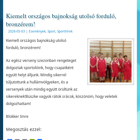
Kiemelt országos bajnokság utolsó forduló,
bronzérem!
2026-05-03
|
Események
,
Sport
,
Sporthírek
Kiemelt országos bajnokság utolsó
forduló, bronzérem!
Az egész verseny szezonban rengeteget
dolgoztak sportolóink, hogy csapatként
együtt helyt álljunk. Mindig sikerrel
túljutottunk a hullámvölgyeken, és a
versenyek után mindig együtt örültünk az
sikereknek!Büszke vagyok rátok srácok, köszönöm, hogy veletek
dolgozhattam!
Blokker Imre
Megosztás ezzel: