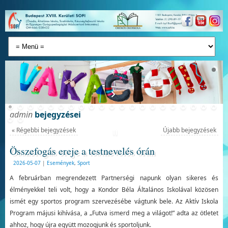
admin
bejegyzései
«
Régebbi bejegyzések
Újabb bejegyzések
Összefogás ereje a testnevelés órán
2026-05-07
|
Események
,
Sport
A februárban megrendezett Partnerségi napunk olyan sikeres és
élményekkel teli volt, hogy a Kondor Béla Általános Iskolával közösen
ismét egy sportos program szervezésébe vágtunk bele. Az Aktív Iskola
Program májusi kihívása, a „Futva ismerd meg a világot!” adta az ötletet
ahhoz, hogy újra együtt mozogjunk és sportoljunk.