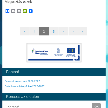
Megosztás ezzel:
Facebook
Email
Print
PrintFriendly
‹
1
2
3
4
›
»
Fontos!
Felvételi tájékoztató 2026-2027
Beiratkozás (középfokú) 2026-2027
Keresés az oldalon