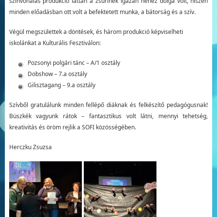
színvonalas produkció láttán a zsűrinek igazán nehéz dolga volt, hiszen
minden előadásban ott volt a befektetett munka, a bátorság és a szív.
Végül megszülettek a döntések, és három produkció képviselheti
iskolánkat a Kulturális Fesztiválon:
Pozsonyi polgári tánc – A/1 osztály
Dobshow – 7.a osztály
Gilisztagang – 9.a osztály
Szívből gratulálunk minden fellépő diáknak és felkészítő pedagógusnak!
Büszkék vagyunk rátok – fantasztikus volt látni, mennyi tehetség,
kreativitás és öröm rejlik a SOFI közösségében.
Herczku Zsuzsa