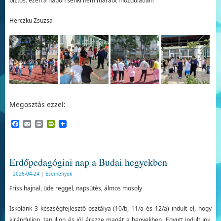
biztos: ezen a napon senki nem maradt mozdulatlan!
Herczku Zsuzsa
Megosztás ezzel:
Facebook
Email
Print
PrintFriendly
Erdőpedagógiai nap a Budai hegyekben
2026-04-24
|
Események
Friss hajnal, üde reggel, napsütés, álmos mosoly
Iskolánk 3 készségfejlesztő osztálya (10/b, 11/a és 12/a) indult el, hogy
kiránduljon, tanuljon és jól érezze magát a hegyekben. Együtt indultunk,