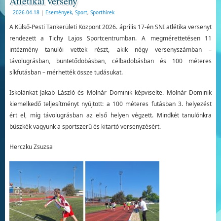
Atlétikai verseny
2026-04-18
|
Események
,
Sport
,
Sporthírek
A Külső-Pesti Tankerületi Központ 2026. április 17-én SNI atlétika versenyt
rendezett a Tichy Lajos Sportcentrumban. A megmérettetésen 11
intézmény tanulói vettek részt, akik négy versenyszámban –
távolugrásban, büntetődobásban, célbadobásban és 100 méteres
síkfutásban – mérhették össze tudásukat.
Iskolánkat Jakab László és Molnár Dominik képviselte. Molnár Dominik
kiemelkedő teljesítményt nyújtott: a 100 méteres futásban 3. helyezést
ért el, míg távolugrásban az első helyen végzett. Mindkét tanulónkra
büszkék vagyunk a sportszerű és kitartó versenyzésért.
Herczku Zsuzsa