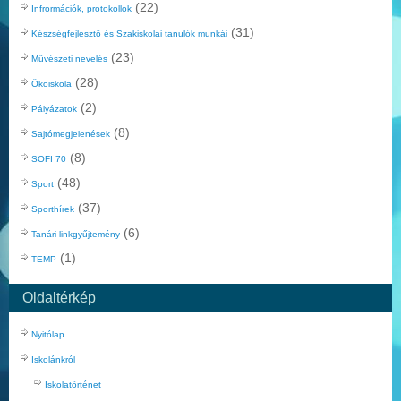
(22)
Infrormációk, protokollok
(31)
Készségfejlesztő és Szakiskolai tanulók munkái
(23)
Művészeti nevelés
(28)
Ökoiskola
(2)
Pályázatok
(8)
Sajtómegjelenések
(8)
SOFI 70
(48)
Sport
(37)
Sporthírek
(6)
Tanári linkgyűjtemény
(1)
TEMP
Oldaltérkép
Nyitólap
Iskolánkról
Iskolatörténet