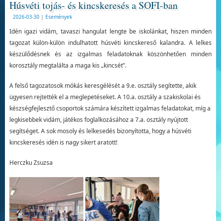
Húsvéti tojás- és kincskeresés a SOFI-ban
2026-03-30
|
Események
Idén igazi vidám, tavaszi hangulat lengte be iskolánkat, hiszen minden
tagozat külön-külön indulhatott húsvéti kincskereső kalandra. A lelkes
készülődésnek és az izgalmas feladatoknak köszönhetően minden
korosztály megtalálta a maga kis „kincsét”.
A felső tagozatosok mókás keresgélését a 9.e. osztály segítette, akik
ügyesen rejtették el a meglepetéseket. A 10.a. osztály a szakiskolai és
készségfejlesztő csoportok számára készített izgalmas feladatokat, míg a
legkisebbek vidám, játékos foglalkozásához a 7.a. osztály nyújtott
segítséget. A sok mosoly és lelkesedés bizonyította, hogy a húsvéti
kincskeresés idén is nagy sikert aratott!
Herczku Zsuzsa