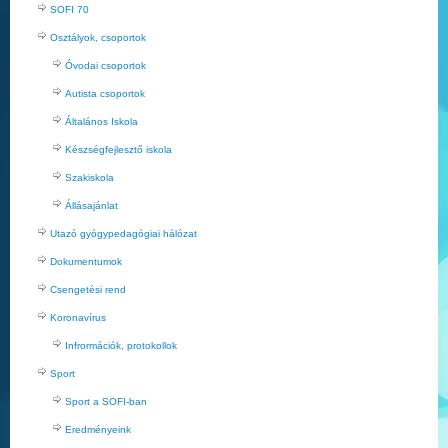
SOFI 70
Osztályok, csoportok
Óvodai csoportok
Autista csoportok
Általános Iskola
Készségfejlesztő iskola
Szakiskola
Állásajánlat
Utazó gyógypedagógiai hálózat
Dokumentumok
Csengetési rend
Koronavírus
Infrormációk, protokollok
Sport
Sport a SOFI-ban
Eredményeink