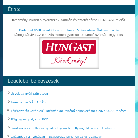
Étlap:
Intézményünkben a gyermekek, tanulók étkeztetéséért a HUNGAST felelős.
Budapest XVIII. kerület Pestszentlőrinc-Pestszentimre Önkormányzata
támogatásával az étkezés minden gyermek és tanuló számára ingyenes.
Legutóbbi bejegyzések
Ügyelet a nyári szünetben
Tanévzáró – VÁLTOZÁS!
Tájékoztatás középfokú intézménybe történő beiratkozáshoz 2026/2027. tanévre
Főigazgatói pályázat 2026.
Kiválóan szerepeltek diákjaink a Gyermek és Ifjúsági Művészeti Találkozón
Óriásgépek árnyékában – Szakiskolás Minionok az Aeroparkban