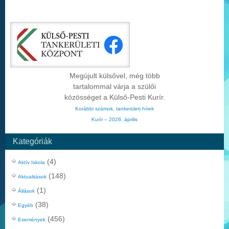
Megújult külsővel, még több
tartalommal várja a szülői
közösséget a Külső-Pesti Kurír.
Korábbi számok, tankerületi hírek
Kurír – 2026. április
Kategóriák
(4)
Aktív Iskola
(148)
Aktualitások
(1)
Állások
(38)
Egyéb
(456)
Események