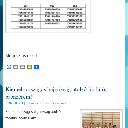
Megosztás ezzel:
Facebook
Email
Print
PrintFriendly
Kiemelt országos bajnokság utolsó forduló,
bronzérem!
2026-05-03
|
Események
,
Sport
,
Sporthírek
Kiemelt országos bajnokság utolsó
forduló, bronzérem!