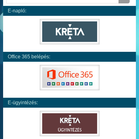
E-napló:
Office 365 belépés:
E-ügyintézés: