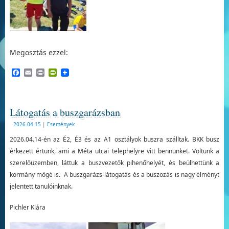
Megosztás ezzel:
Facebook
Email
Print
PrintFriendly
Látogatás a buszgarázsban
2026-04-15
|
Események
2026.04.14-én az É2, É3 és az A1 osztályok buszra szálltak. BKK busz
érkezett értünk, ami a Méta utcai telephelyre vitt bennünket. Voltunk a
szerelőüzemben, láttuk a buszvezetők pihenőhelyét, és beülhettünk a
kormány mögé is. A buszgarázs-látogatás és a buszozás is nagy élményt
jelentett tanulóinknak.
Pichler Klára