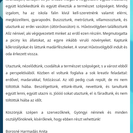
együtt közlekedtünk és együtt élveztük a természet szépségeit. Mindig
izgalom, ha az iskola falin kívül kell-szeretnénk valamit elérni,
megközelíteni, gyarapodni. Buszoztunk, metróztunk, villamosoztunk, és
utaztunk az erdei vasúton (úttörővasúton) is. Hűvösvölgyben találkoztunk
Alíz nénivel, aki végigvezetett minket az erdő ezen részén. Megmutogatta
a piciny kis állatokat, az egyre inkább viruló növényeket. Kaptunk
kőkristályokat és láttunk madárfészkeket. A vonat Hűvösvölgyből indult és
oda érkezett vissza.
Utaztunk, nézelődtünk, csodáltuk a természet szépségeit, s a várost ebből
a perspektívából. Közben el voltunk foglalva a sok kreatív feladattal:
erdővel, madarakkal, fotózással. Az idő pedig csak repült, de mi nem
töltöttük hiába. Beszélgettünk, ettünk-ittunk, nevettünk, és tanultunk
együtt lenni, együtt utazni is. Jóóóó sokat utaztunk, el is fáradtunk, és nem
töltöttük hiába az időt.
Köszönjük szépen a szervezőknek, Gyöngyi néninek és minden
osztályfőnöknek, kísérőknek, hogy ebben részt vehettünk!
Borosné Harmadás Anita