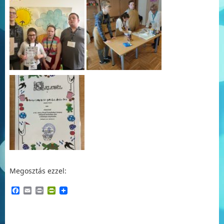
Megosztás ezzel:
Facebook
Email
Print
PrintFriendly