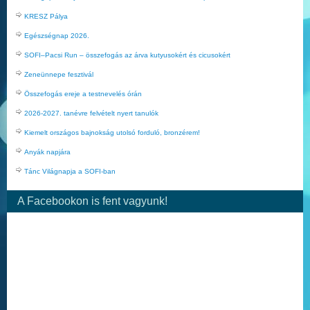
KRESZ Pálya
Egészségnap 2026.
SOFI–Pacsi Run – összefogás az árva kutyusokért és cicusokért
Zeneünnepe fesztivál
Összefogás ereje a testnevelés órán
2026-2027. tanévre felvételt nyert tanulók
Kiemelt országos bajnokság utolsó forduló, bronzérem!
Anyák napjára
Tánc Világnapja a SOFI-ban
A Facebookon is fent vagyunk!