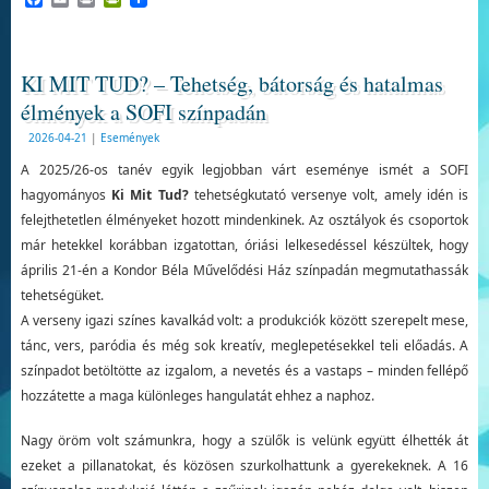
KI MIT TUD? – Tehetség, bátorság és hatalmas
élmények a SOFI színpadán
2026-04-21
|
Események
A 2025/26-os tanév egyik legjobban várt eseménye ismét a SOFI
hagyományos
Ki Mit Tud?
tehetségkutató versenye volt, amely idén is
felejthetetlen élményeket hozott mindenkinek. Az osztályok és csoportok
már hetekkel korábban izgatottan, óriási lelkesedéssel készültek, hogy
április 21-én a Kondor Béla Művelődési Ház színpadán megmutathassák
tehetségüket.
A verseny igazi színes kavalkád volt: a produkciók között szerepelt mese,
tánc, vers, paródia és még sok kreatív, meglepetésekkel teli előadás. A
színpadot betöltötte az izgalom, a nevetés és a vastaps – minden fellépő
hozzátette a maga különleges hangulatát ehhez a naphoz.
Nagy öröm volt számunkra, hogy a szülők is velünk együtt élhették át
ezeket a pillanatokat, és közösen szurkolhattunk a gyerekeknek. A 16