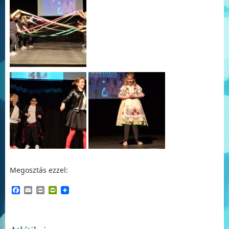
Megosztás ezzel:
Facebook
Email
Print
PrintFriendly