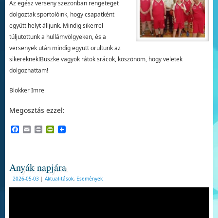
Az egész verseny szezonban rengeteget
dolgoztak sportolóink, hogy csapatként
együtt helyt álljunk. Mindig sikerrel
túljutottunk a hullámvölgyeken, és a
versenyek után mindig együtt örültünk az
sikereknek!Büszke vagyok rátok srácok, köszönöm, hogy veletek
dolgozhattam!
Blokker Imre
Megosztás ezzel:
Facebook
Email
Print
PrintFriendly
Anyák napjára
2026-05-03
|
Aktualitások
,
Események