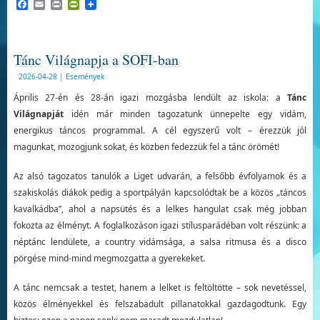
Facebook
Email
Print
PrintFriendly
Tánc Világnapja a SOFI-ban
2026-04-28
|
Események
Április 27-én és 28-án igazi mozgásba lendült az iskola: a
Tánc
Világnapját
idén már minden tagozatunk ünnepelte egy vidám,
energikus táncos programmal. A cél egyszerű volt – érezzük jól
magunkat, mozogjunk sokat, és közben fedezzük fel a tánc örömét!
Az alsó tagozatos tanulók a Liget udvarán, a felsőbb évfolyamok és a
szakiskolás diákok pedig a sportpályán kapcsolódtak be a közös „táncos
kavalkádba”, ahol a napsütés és a lelkes hangulat csak még jobban
fokozta az élményt. A foglalkozáson igazi stílusparádéban volt részünk: a
néptánc lendülete, a country vidámsága, a salsa ritmusa és a disco
pörgése mind-mind megmozgatta a gyerekeket.
A tánc nemcsak a testet, hanem a lelket is feltöltötte – sok nevetéssel,
közös élményekkel és felszabadult pillanatokkal gazdagodtunk. Egy