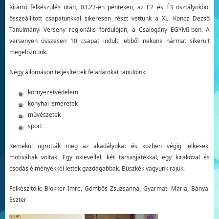
Kitartó felkészülés után, 03.27-én pénteken, az É2 és É3 osztályokból
összeállított csapatunkkal sikeresen részt vettünk a XL. Koncz Dezső
Tanulmányi Verseny regionális fordulóján, a Csalogány EGYMI-ben. A
versenyen összesen 10 csapat indult, ebből nekünk hármat sikerült
megelőznünk.
Négy állomáson teljesítettek feladatokat tanulóink:
környezetvédelem
konyhai ismeretek
művészetek
sport
Remekül ugrották meg az akadályokat és közben végig lelkesek,
motiváltak voltak. Egy oklevéllel, két társasjátékkal, egy kirakóval és
csodás élményekkel lettek gazdagabbak. Büszkék vagyunk rájuk.
Felkészítőik: Blokker Imre, Gömbös Zsuzsanna, Gyarmati Mária, Bányai
Eszter